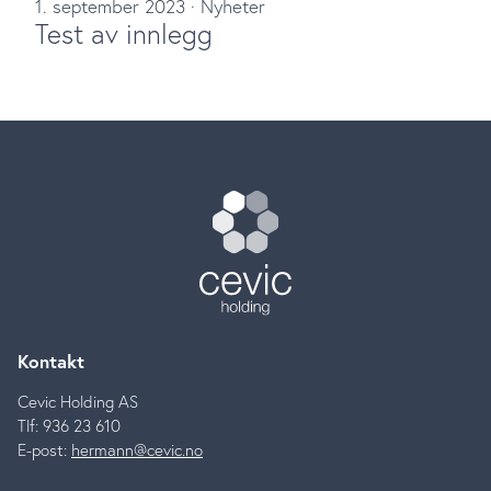
1. september 2023
·
Nyheter
Test av innlegg
Kontakt
Cevic Holding AS
Tlf: 936 23 610
E-post:
hermann@cevic.no